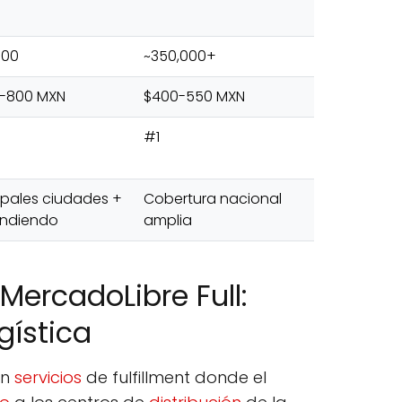
000
~350,000+
-800 MXN
$400-550 MXN
#1
ipales ciudades +
Cobertura nacional
ndiendo
amplia
ercadoLibre Full:
gística
en
servicios
de fulfillment donde el