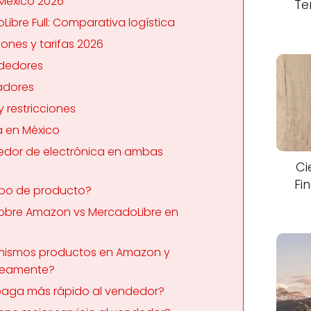
México 2026
Te
ibre Full: Comparativa logística
nes y tarifas 2026
ndedores
adores
 restricciones
ca en México
edor de electrónica en ambas
Ci
Fi
tipo de producto?
sobre Amazon vs MercadoLibre en
 mismos productos en Amazon y
neamente?
paga más rápido al vendedor?