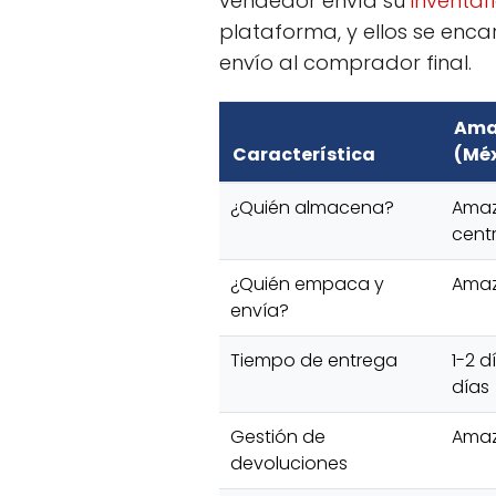
vendedor envía su
inventar
plataforma, y ellos se enc
envío al comprador final.
Ama
Característica
(Méx
¿Quién almacena?
Amaz
cent
¿Quién empaca y
Ama
envía?
Tiempo de entrega
1-2 d
días
Gestión de
Amaz
devoluciones