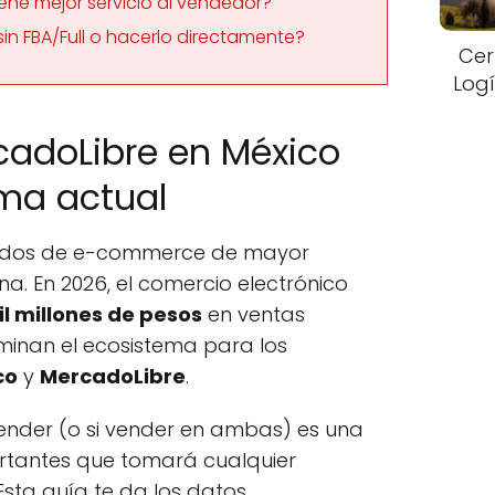
ene mejor servicio al vendedor?
in FBA/Full o hacerlo directamente?
Cer
Logí
adoLibre en México
ama actual
cados de e-commerce de mayor
na. En 2026, el comercio electrónico
l millones de pesos
en ventas
minan el ecosistema para los
co
y
MercadoLibre
.
vender (o si vender en ambas) es una
rtantes que tomará cualquier
Esta guía te da los datos