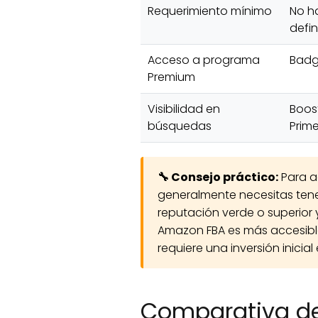
Requerimiento mínimo
No h
defi
Acceso a programa
Badg
Premium
Visibilidad en
Boost
búsquedas
Prim
🔧 Consejo práctico:
Para a
generalmente necesitas ten
reputación verde o superior 
Amazon FBA es más accesib
requiere una inversión inicia
Comparativa de