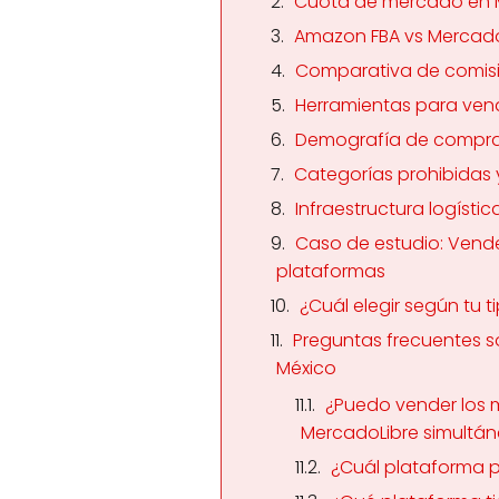
Cuota de mercado en 
Amazon FBA vs MercadoL
Comparativa de comisio
Herramientas para ve
Demografía de compr
Categorías prohibidas y
Infraestructura logísti
Caso de estudio: Vend
plataformas
¿Cuál elegir según tu 
Preguntas frecuentes 
México
¿Puedo vender los
MercadoLibre simultá
¿Cuál plataforma 