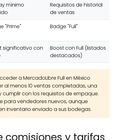
ay mínimo
Requisitos de historial
nido
de ventas
e "Prime"
Badge "Full"
 significativo con
Boost con Full (listados
e
destacados)
cceder a MercadoLibre Full en México
er al menos 10 ventas completadas, una
y cumplir con los requisitos de empaque.
le para vendedores nuevos, aunque
l en inventario enviado a sus bodegas.
 comisiones y tarifas