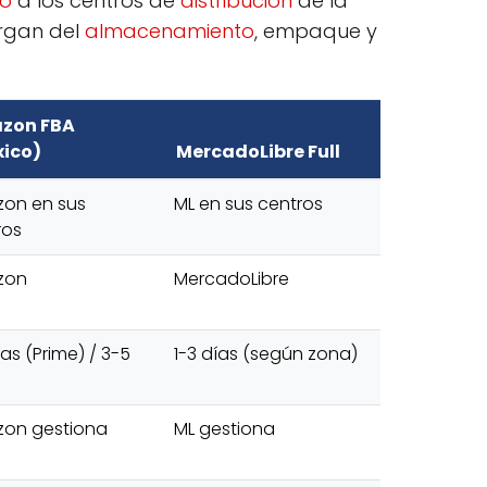
io
a los centros de
distribución
de la
argan del
almacenamiento
, empaque y
zon FBA
ico)
MercadoLibre Full
on en sus
ML en sus centros
ros
zon
MercadoLibre
ías (Prime) / 3-5
1-3 días (según zona)
on gestiona
ML gestiona