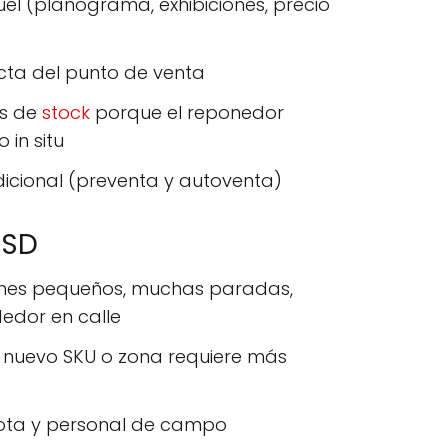
uel (planograma, exhibiciones, precio
cta del punto de venta
as de
stock
porque el reponedor
 in situ
dicional (preventa y autoventa)
DSD
ones pequeños, muchas paradas,
edor en calle
da nuevo SKU o zona requiere más
lota y personal de campo