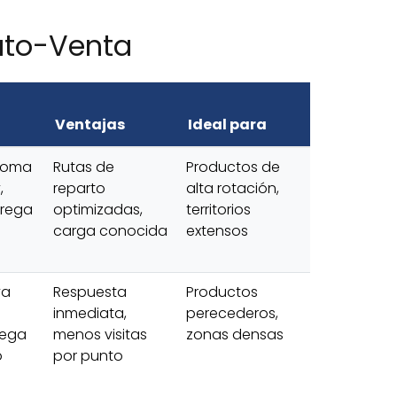
uto-Venta
Ventajas
Ideal para
toma
Rutas de
Productos de
,
reparto
alta rotación,
trega
optimizadas,
territorios
carga conocida
extensos
va
Respuesta
Productos
inmediata,
perecederos,
rega
menos visitas
zonas densas
o
por punto