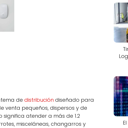
T
Log
istema de
distribución
diseñado para
de venta pequeños, dispersos y de
to significa atender a más de 1.2
El
rrotes, misceláneas, changarros y