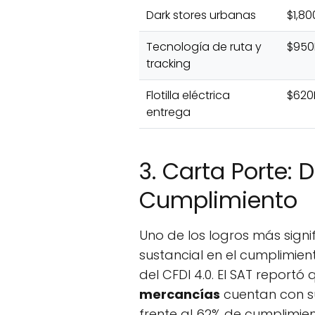
Dark stores urbanas
$1,8
Tecnología de ruta y
$95
tracking
Flotilla eléctrica
$62
entrega
3. Carta Porte: 
Cumplimiento
Uno de los logros más signif
sustancial en el cumplimie
del CFDI 4.0. El SAT reportó 
mercancías
cuentan con s
frente al 62% de cumplimien