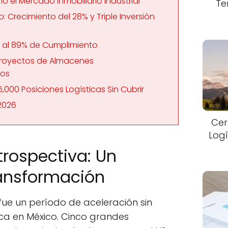
ó el Mercado Inmobiliario Industrial
Te
: Crecimiento del 28% y Triple Inversión
os al 89% de Cumplimiento
 Proyectos de Almacenes
dos
5,000 Posiciones Logísticas Sin Cubrir
2026
Cer
Logí
trospectiva: Un
ansformación
fue un período de aceleración sin
ica en México. Cinco grandes