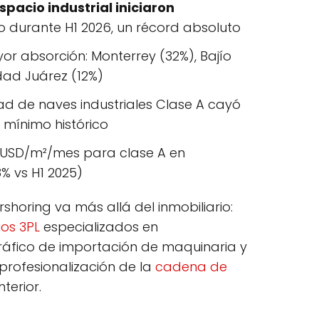
spacio industrial iniciaron
o durante H1 2026, un récord absoluto
r absorción: Monterrey (32%), Bajío
dad Juárez (12%)
dad de naves industriales Clase A cayó
mínimo histórico
 USD/m²/mes para clase A en
% vs H1 2025)
rshoring va más allá del inmobiliario:
ios
3PL
especializados en
ráfico de importación de maquinaria y
profesionalización de la
cadena de
terior.