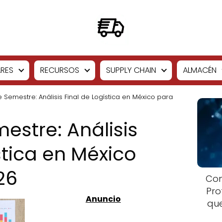
RES
RECURSOS
SUPPLY CHAIN
ALMACÉN
e Semestre: Análisis Final de Logística en México para
estre: Análisis
stica en México
26
Com
Pro
que