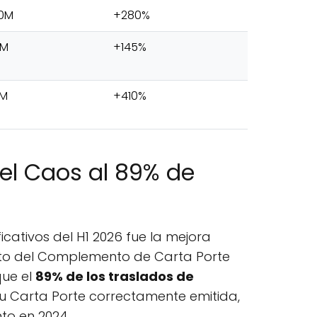
00M
+280%
0M
+145%
0M
+410%
Del Caos al 89% de
icativos del H1 2026 fue la mejora
nto del Complemento de Carta Porte
que el
89% de los traslados de
u Carta Porte correctamente emitida,
to en 2024.