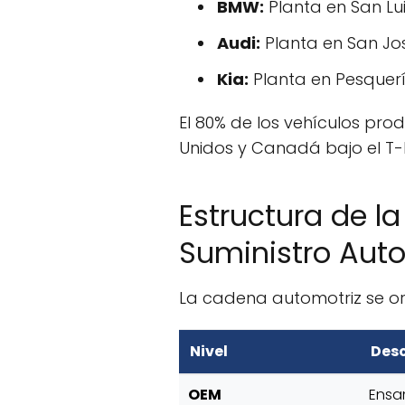
BMW:
Planta en San Lui
Audi:
Planta en San Jo
Kia:
Planta en Pesquer
El 80% de los vehículos pro
Unidos y Canadá bajo el T
Estructura de l
Suministro Autom
La cadena automotriz se org
Nivel
Desc
OEM
Ensa