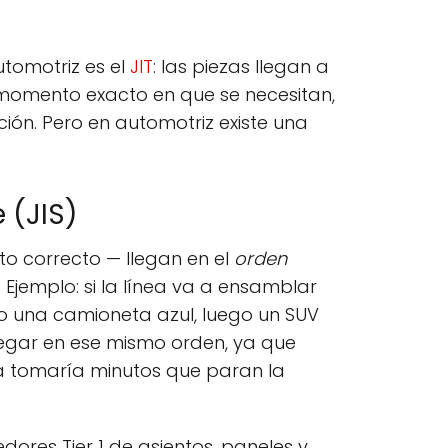
utomotriz es el
JIT
: las piezas llegan a
 momento exacto en que se necesitan,
ón. Pero en automotriz existe una
 (JIS)
to correcto — llegan en el
orden
 Ejemplo: si la línea va a ensamblar
go una camioneta azul, luego un SUV
legar en ese mismo orden, ya que
ea tomaría minutos que paran la
dores Tier 1 de asientos, paneles y