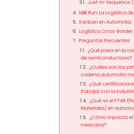
Just-in-Sequence (
Milk Run: La Logística d
Kanban en Automotriz
Logística Cross-Borde
Preguntas Frecuentes
¿Qué pasa en la c
de semiconductores?
¿Cuáles son los pri
cadena automotriz m
¿Qué certificacion
trabajar con la indust
¿Qué es el PTAR (P
Materiales) en automot
¿Cómo impacta el n
mexicana?