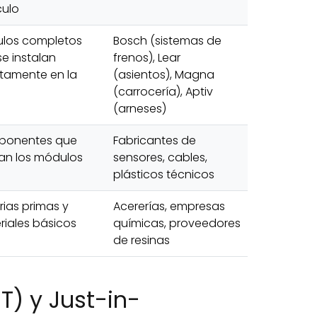
culo
los completos
Bosch (sistemas de
e instalan
frenos), Lear
ctamente en la
(asientos), Magna
(carrocería), Aptiv
(arneses)
onentes que
Fabricantes de
an los módulos
sensores, cables,
plásticos técnicos
rias primas y
Acererías, empresas
riales básicos
químicas, proveedores
de resinas
T) y Just-in-