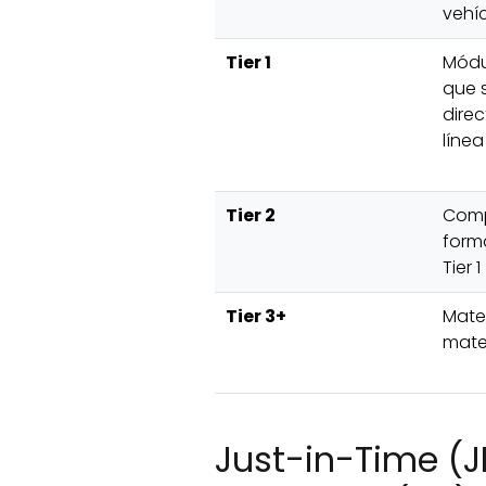
vehí
Tier 1
Módu
que s
dire
línea
Tier 2
Comp
form
Tier 1
Tier 3+
Mate
mate
Just-in-Time (JI