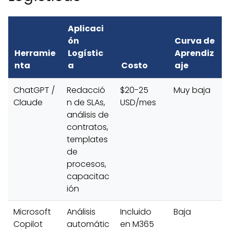
Aplicaci
ón
Curva de
Herramie
Logístic
Aprendiz
nta
a
Costo
aje
ChatGPT /
Redacció
$20-25
Muy baja
Claude
n de SLAs,
USD/mes
análisis de
contratos,
templates
de
procesos,
capacitac
ión
Microsoft
Análisis
Incluido
Baja
Copilot
automátic
en M365