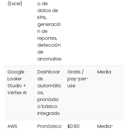
(Excel)
o de
datos de
KPIs,
generació
n de
reportes,
detección
de
anomalías
Google
Dashboar
Gratis /
Media
Looker
ds
pay-per-
Studio +
automátic
use
Vertex AI
os,
pronóstic
o básico
integrado
AWS
Pronóstico
$0.60
Media-