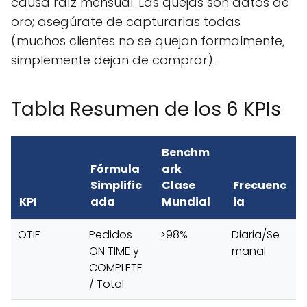
causa raíz mensual. Las quejas son datos de
oro; asegúrate de capturarlas todas
(muchos clientes no se quejan formalmente,
simplemente dejan de comprar).
Tabla Resumen de los 6 KPIs
Benchm
Fórmula
ark
Simplific
Clase
Frecuenc
KPI
ada
Mundial
ia
OTIF
Pedidos
>98%
Diaria/Se
ON TIME y
manal
COMPLETE
/ Total