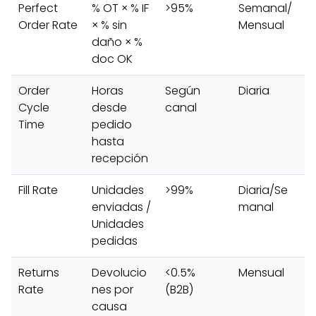
Perfect
% OT × % IF
>95%
Semanal/
Order Rate
× % sin
Mensual
daño × %
doc OK
Order
Horas
Según
Diaria
Cycle
desde
canal
Time
pedido
hasta
recepción
Fill Rate
Unidades
>99%
Diaria/Se
enviadas /
manal
Unidades
pedidas
Returns
Devolucio
<0.5%
Mensual
Rate
nes por
(B2B)
causa