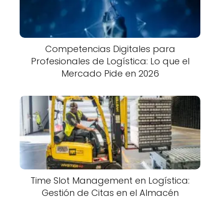
Competencias Digitales para
Profesionales de Logística: Lo que el
Mercado Pide en 2026
Time Slot Management en Logística:
Gestión de Citas en el Almacén