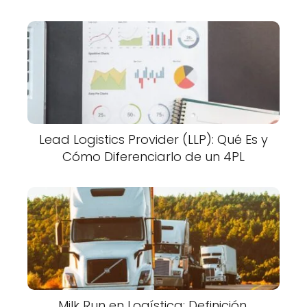
Lead Logistics Provider (LLP): Qué Es y
Cómo Diferenciarlo de un 4PL
Milk Run en Logística: Definición,