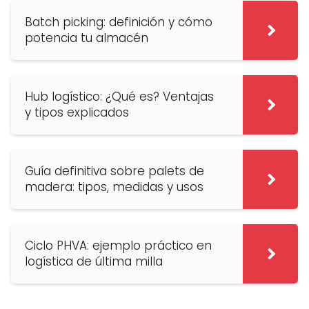
Batch picking: definición y cómo
potencia tu almacén
Hub logístico: ¿Qué es? Ventajas
y tipos explicados
Guía definitiva sobre palets de
madera: tipos, medidas y usos
Ciclo PHVA: ejemplo práctico en
logística de última milla