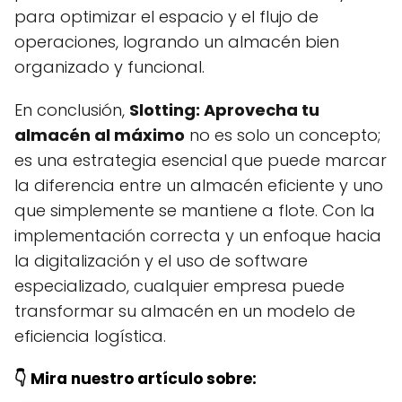
para optimizar el espacio y el flujo de
operaciones, logrando un almacén bien
organizado y funcional.
En conclusión,
Slotting: Aprovecha tu
almacén al máximo
no es solo un concepto;
es una estrategia esencial que puede marcar
la diferencia entre un almacén eficiente y uno
que simplemente se mantiene a flote. Con la
implementación correcta y un enfoque hacia
la digitalización y el uso de software
especializado, cualquier empresa puede
transformar su almacén en un modelo de
eficiencia logística.
👇 Mira nuestro artículo sobre: