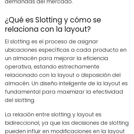
demandas del mercado.
¿Qué es Slotting y cómo se
relaciona con la layout?
El slotting es el proceso de asignar
ubicaciones específicas a cada producto en
un almacén para mejorar la eficiencia
operativa, estando estrechamente
relacionado con la layout o disposición del
almacén. Un diseño inteligente de la layout es
fundamental para maximizar la efectividad
del slotting.
La relación entre slotting y layout es
bidireccional, ya que las decisiones de slotting
pueden influir en modificaciones en la layout