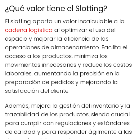
¿Qué valor tiene el Slotting?
El slotting aporta un valor incalculable a la
cadena logística
al optimizar el uso del
espacio y mejorar la eficiencia de las
operaciones de almacenamiento. Facilita el
acceso a los productos, minimiza los
movimientos innecesarios y reduce los costos
laborales, aumentando la precisión en la
preparación de pedidos y mejorando la
satisfacción del cliente.
Además, mejora la gestión del inventario y la
trazabilidad de los productos, siendo crucial
para cumplir con regulaciones y estándares
de calidad y para responder ágilmente a las