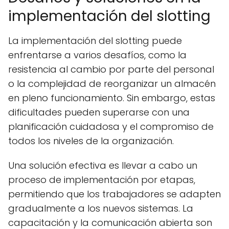
implementación del slotting
La implementación del slotting puede
enfrentarse a varios desafíos, como la
resistencia al cambio por parte del personal
o la complejidad de reorganizar un almacén
en pleno funcionamiento. Sin embargo, estas
dificultades pueden superarse con una
planificación cuidadosa y el compromiso de
todos los niveles de la organización.
Una solución efectiva es llevar a cabo un
proceso de implementación por etapas,
permitiendo que los trabajadores se adapten
gradualmente a los nuevos sistemas. La
capacitación y la comunicación abierta son