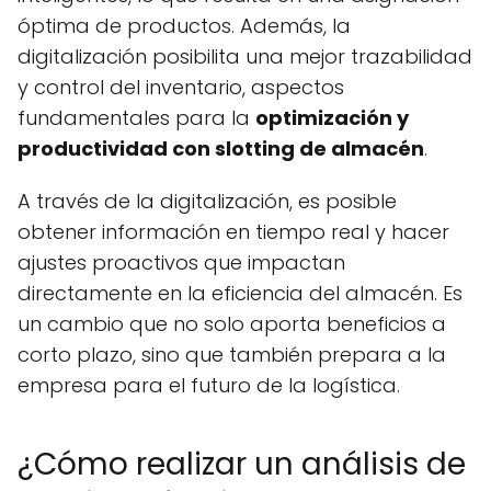
óptima de productos. Además, la
digitalización posibilita una mejor trazabilidad
y control del inventario, aspectos
fundamentales para la
optimización y
productividad con slotting de almacén
.
A través de la digitalización, es posible
obtener información en tiempo real y hacer
ajustes proactivos que impactan
directamente en la eficiencia del almacén. Es
un cambio que no solo aporta beneficios a
corto plazo, sino que también prepara a la
empresa para el futuro de la logística.
¿Cómo realizar un análisis de