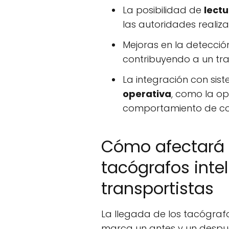
La posibilidad de
lect
las autoridades realiza
Mejoras en la detecció
contribuyendo a un tra
La integración con si
operativa
, como la op
comportamiento de co
Cómo afectará 
tacógrafos intel
transportistas
La llegada de los tacógraf
marca un antes y un despu