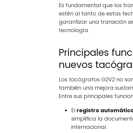
Es fundamental que los tran
estén al tanto de estas fec
garantizar una transición s
tecnología.
Principales fun
nuevos tacógraf
Los tacógrafos G2V2 no son 
también una mejora sustanc
Entre sus principales funci
El
registro automático
simplifica la document
internacional.