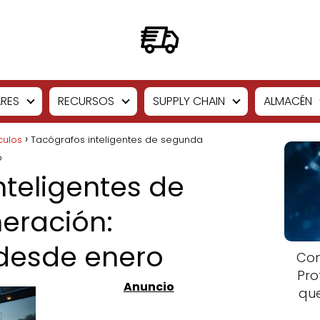
RES
RECURSOS
SUPPLY CHAIN
ALMACÉN
culos
Tacógrafos inteligentes de segunda
o
nteligentes de
eración:
 desde enero
Com
Pro
que