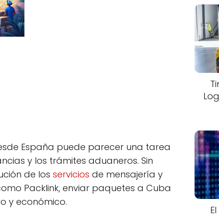
T
Log
desde España puede parecer una tarea
ncias y los trámites aduaneros. Sin
ución de los
servicios
de mensajería y
como Packlink, enviar paquetes a Cuba
ro y económico.
El