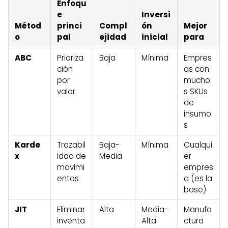
Enfoqu
e
Inversi
Métod
princi
Compl
ón
Mejor
o
pal
ejidad
inicial
para
ABC
Prioriza
Baja
Mínima
Empres
ción
as con
por
mucho
valor
s SKUs
de
insumo
s
Karde
Trazabil
Baja-
Mínima
Cualqui
x
idad de
Media
er
movimi
empres
entos
a (es la
base)
JIT
Eliminar
Alta
Media-
Manufa
inventa
Alta
ctura