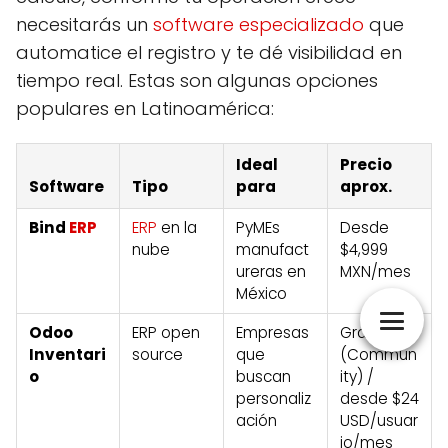
necesitarás un
software especializado
que
automatice el registro y te dé visibilidad en
tiempo real. Estas son algunas opciones
populares en Latinoamérica:
Ideal
Precio
Software
Tipo
para
aprox.
Bind
ERP
ERP
en la
PyMEs
Desde
nube
manufact
$4,999
ureras en
MXN/mes
México
Odoo
ERP open
Empresas
Gratis
Inventari
source
que
(Commun
o
buscan
ity) /
personaliz
desde $24
ación
USD/usuar
io/mes