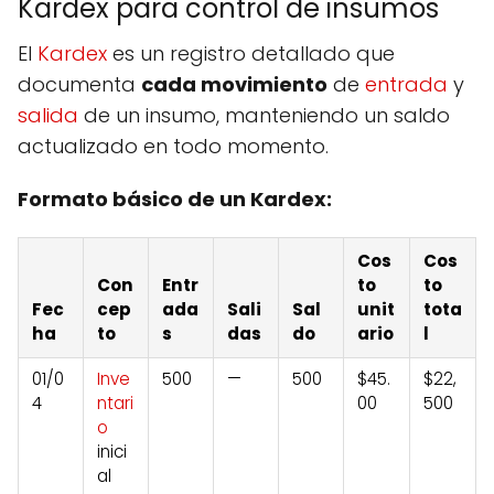
Kardex para control de insumos
El
Kardex
es un registro detallado que
documenta
cada movimiento
de
entrada
y
salida
de un insumo, manteniendo un saldo
actualizado en todo momento.
Formato básico de un Kardex:
Cos
Cos
Con
Entr
to
to
Fec
cep
ada
Sali
Sal
unit
tota
ha
to
s
das
do
ario
l
01/0
Inve
500
—
500
$45.
$22,
4
ntari
00
500
o
inici
al