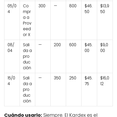
05/0
Co
300
—
800
$46.
$13,9
4
mpr
50
50
a a
Prov
eed
or X
08/
Sali
—
200
600
$45.
$9,0
04
da a
00
00
pro
duc
ción
15/0
Sali
—
350
250
$45.
$16,0
4
da a
75
12
pro
duc
ción
Cuándo usarlo:
Siempre. El Kardex es el